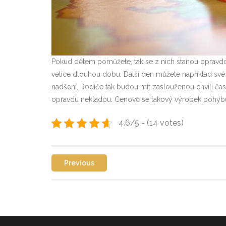
Pokud dětem pomůžete, tak se z nich stanou opravdov
velice dlouhou dobu. Další den můžete například své r
nadšení. Rodiče tak budou mít zaslouženou chvíli času
opravdu nekladou. Cenově se takový výrobek pohybu
4.6/5 - (14 votes)
Previous