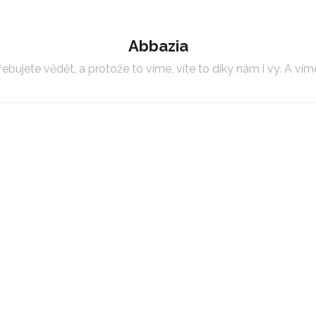
Abbazia
bujete vědět, a protože to víme, víte to díky nám i vy. A víme