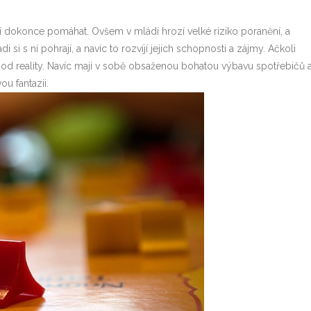
tějí dokonce pomáhat. Ovšem v mládí hrozí velké riziko poranění, a
 si s ní pohrají, a navíc to rozvíjí jejich schopnosti a zájmy. Ačkoli
c od reality. Navíc mají v sobě obsaženou bohatou výbavu spotřebičů 
ou fantazii.