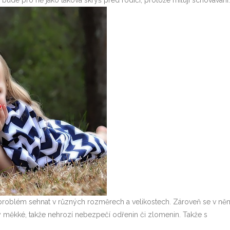
bude pro ně jako taková skrýš před rodiči, protože milují schovávání.
 problém sehnat v různých rozměrech a velikostech. Zároveň se v ně
ny měkké, takže nehrozí nebezpečí odřenin či zlomenin. Takže s