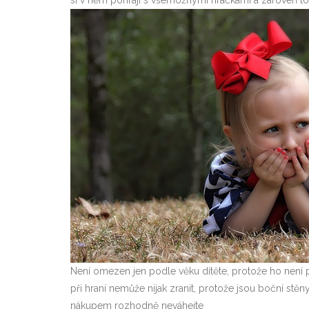
si v něm pohrají s všemožnými hračkami a zároveň to 
Není omezen jen podle věku dítěte, protože ho není
při hraní nemůže nijak zranit, protože jsou boční stě
nákupem rozhodně neváhejte