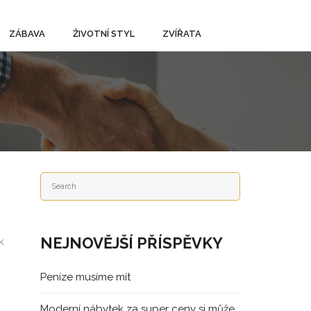
ZÁBAVA
ŽIVOTNÍ STYL
ZVÍŘATA
NEJNOVĚJŠÍ PŘÍSPĚVKY
k
Peníze musíme mít
Moderní nábytek za super ceny si může