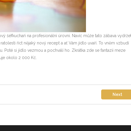
ý šéfkuchaři na profesionální úrovni. Navíc může tato zábava vydrže
atolesti říct nějaký nový recept a ať Vám jídlo uvaří. To vněm vzbudí
. Poté si jídlo vezmou a pochválí ho. Zkrátka zde se fantazii meze
je okolo 2 000 Kč.
Next