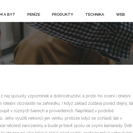
M A BYT
PENÍZE
PRODUKTY
TECHNIKA
WEB
 něj spousty vzpomínek a dobrodružství, a proto ho ocení i dnešní
 ideální obzvláště na zahrádku. I když základ zůstává pořád stejný, ta
akoupit v různých tvarech a provedeních. Například v podobě
Jeho využití nekončí jen venku, protože když se ochladí, tak v
 ratolest narozeniny a bude je trávit spolu se svými kamarády. Děti