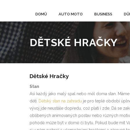
DOMŮ
AUTO MOTO
BUSINESS
DŮ
DĚTSKÉ HRAČKY
Dětské Hračky
Stan
Asi každý jako malý spal nebo měl doma stan. Máme z
děti.
Dětský stan na zahradu
je pro teplé období úplně
vývoj jde neustále dopředu, což platí i zde. Dá se z
oblíbených animovaných postav nebo různých motivů. 
pohodě může být v domě či bytu. Pokud bude mít Vaše