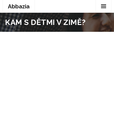
Abbazia
Domů
KAM S DĚTMI V ZIMĚ?
Auto moto
Business
Dům a byt
Peníze
Produkty
Technika
Web
Zábava