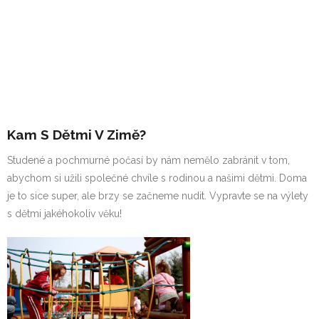
Životní styl
Zvířata
Kam S Dětmi V Zimě?
Studené a pochmurné počasí by nám nemělo zabránit v tom,
abychom si užili společné chvíle s rodinou a našimi dětmi. Doma
je to sice super, ale brzy se začneme nudit. Vypravte se na výlety
s dětmi jakéhokoliv věku!