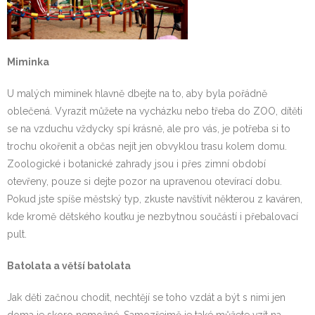
Miminka
U malých miminek hlavně dbejte na to, aby byla pořádně
oblečená. Vyrazit můžete na vycházku nebo třeba do ZOO, dítěti
se na vzduchu vždycky spí krásně, ale pro vás, je potřeba si to
trochu okořenit a občas nejít jen obvyklou trasu kolem domu.
Zoologické i botanické zahrady jsou i přes zimní období
otevřeny, pouze si dejte pozor na upravenou otevírací dobu.
Pokud jste spíše městský typ, zkuste navštívit některou z kaváren,
kde kromě dětského koutku je nezbytnou součástí i přebalovací
pult.
Batolata a větší batolata
Jak děti začnou chodit, nechtějí se toho vzdát a být s nimi jen
doma je skoro nemožné. Samozřejmě je také můžete vzít na