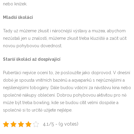
nebo knížek.
Mladší školáci
Tady už můžeme zkusit i náročnější výstavy a muzea, abychom
nezůstali jen u znalostí, můžeme zkusit třeba kluziště a začít učit
novou pohybovou dovednost.
Starší školáci až dospívající
Puberťáci nejvíce ocení to, že posloužíte jako doprovod. V dnešní
době je spousta vnitřních bazénů a aqvaparků s nejrůznějšími a
nejšílenějšími tobogány. Dále budou vděční za návštěvu kina nebo
společné nákupy oblečení. Dobrou pohybovou aktivitou pro ně
může být třeba bowling, kde se budou cítit velmi dospěle a
společně si to určitě užijete nejlépe.
4.1/5 - (9 votes)