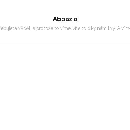
Abbazia
bujete vědět, a protože to víme, víte to díky nám i vy. A víme