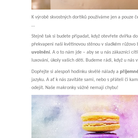
K výrobě skvostných dortíků používáme jen a pouze čer
…
Stejně tak si budete připadat, když otevřete dvířka d
překvapeni naší květinovou stěnou v sladkém růžovo 
uvolnění
. A o to nám jde – aby se u nás zákazníci cít
luxování, úkoly vašich dětí. Budeme rádi, když u nás 
Dopřejte si alespoň hodinku skvělé nálady a
příjemn
jazyku. A ať k nás zavítáte sami, nebo s přáteli či k
odejít. Naše makronky vážně nemají chybu!