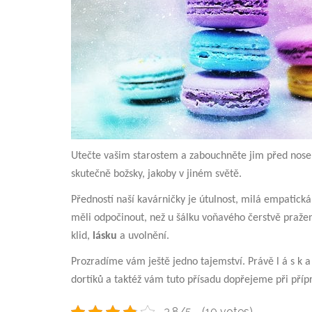
Utečte vašim starostem a zabouchněte jim před nosem
skutečně božsky, jakoby v jiném světě.
Předností naší kavárničky je útulnost, milá empatická
měli odpočinout, než u šálku voňavého čerstvě pražen
klid,
lásku
a uvolnění.
Prozradíme vám ještě jedno tajemství. Právě l á s k a
dortíků a taktéž vám tuto přísadu dopřejeme při přípr
3.8/5 - (10 votes)