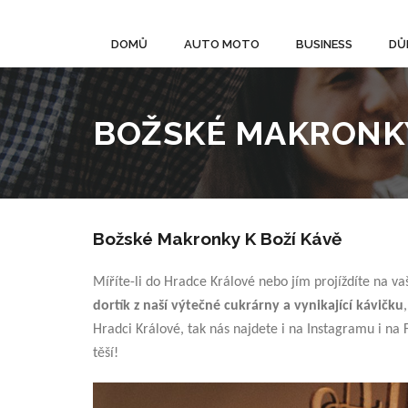
DOMŮ
AUTO MOTO
BUSINESS
DŮ
BOŽSKÉ MAKRONKY
Božské Makronky K Boží Kávě
Míříte-li do Hradce Králové nebo jím projíždíte na va
dortík z naší výtečné cukrárny a vynikající kávičku
Hradci Králové, tak nás najdete i na Instagramu i na
těší!