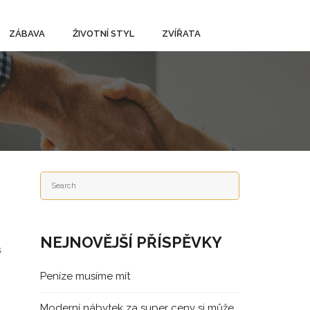
ZÁBAVA
ŽIVOTNÍ STYL
ZVÍŘATA
NEJNOVĚJŠÍ PŘÍSPĚVKY
s
Peníze musíme mít
Moderní nábytek za super ceny si může