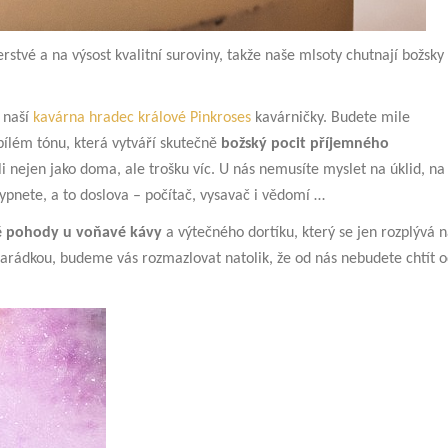
stvé a na výsost kvalitní suroviny, takže naše mlsoty chutnají božsky
o naší
kavárna hradec králové Pinkroses
kavárničky. Budete mile
bílém tónu, která vytváří skutečně
božský pocit příjemného
ili nejen jako doma, ale trošku víc. U nás nemusíte myslet na úklid, na
vypnete, a to doslova – počítač, vysavač i vědomí …
é pohody u voňavé kávy
a výtečného dortíku, který se jen rozplývá 
amarádkou, budeme vás rozmazlovat natolik, že od nás nebudete chtít 