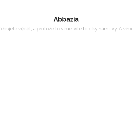
Abbazia
bujete vědět, a protože to víme, víte to díky nám i vy. A víme