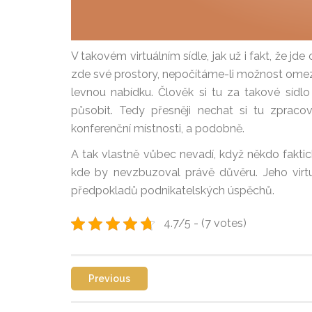
V takovém virtuálním sídle, jak už i fakt, že jd
zde své prostory, nepočítáme-li možnost omeze
levnou nabídku. Člověk si tu za takové sídl
působit. Tedy přesněji nechat si tu zpraco
konferenční místnosti, a podobně.
A tak vlastně vůbec nevadí, když někdo faktic
kde by nevzbuzoval právě důvěru. Jeho virtu
předpokladů podnikatelských úspěchů.
4.7/5 - (7 votes)
Previous