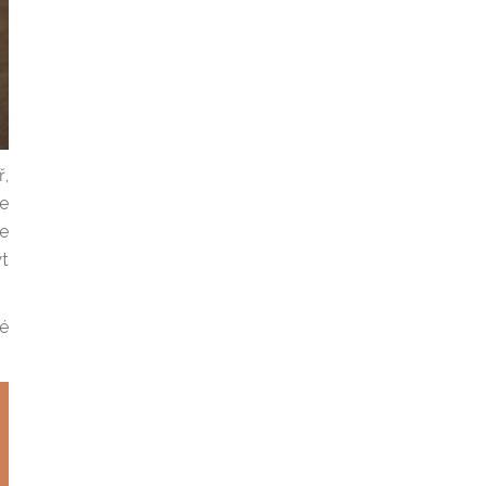
ř,
ře
ce
ýt
ké