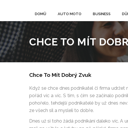
DOMŮ
AUTO MOTO
BUSINESS
DŮ
CHCE TO MÍT DOB
Chce To Mít Dobrý Zvuk
Když se chce dnes podnikatel či firma udržet n
pořád víc a víc. S tím, s čím se začínalo po
pohořelo, tehdejší podnikatelé by už dnes nev
ze všech sil a mysleli to dobře.
Dnes už si toho žádá podnikání daleko víc. A u