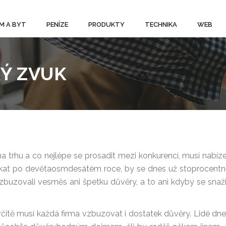
M A BYT
PENÍZE
PRODUKTY
TECHNIKA
WEB
RÝ ZVUK
a trhu a co nejlépe se prosadit mezi konkurencí, musí nabíz
dnikat po devětaosmdesátém roce, by se dnes už stoprocent
zbuzovali vesměs ani špetku důvěry, a to ani kdyby se snaži
rčitě musí každá firma vzbuzovat i dostatek důvěry. Lidé dn