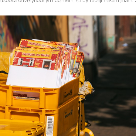
epůsobila důvěryhodným dojmem, šli by raději někam jinam.