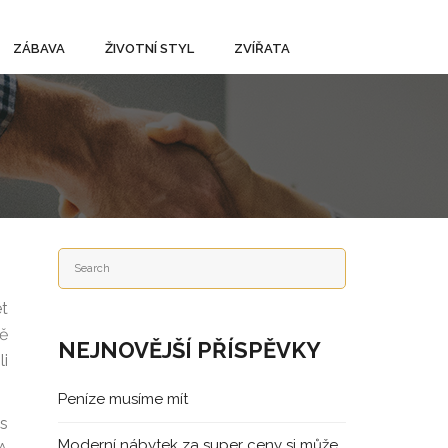
ZÁBAVA
ŽIVOTNÍ STYL
ZVÍŘATA
et
ně
NEJNOVĚJŠÍ PŘÍSPĚVKY
li
Peníze musíme mít
es
Moderní nábytek za super ceny si může