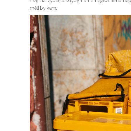
mají na výběr, a kdyby na ně nějaká firma n
měli by kam.