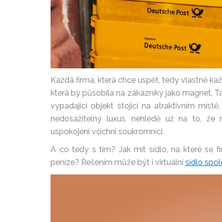
Každá firma, která chce uspět, tedy vlastně každ
která by působila na zákazníky jako magnet. T
vypadající objekt stojící na atraktivním mí
nedosažitelný luxus, nehledě už na to, že n
uspokojeni všichni soukromníci.
A co tedy s tím? Jak mít sídlo, na které se
peníze? Řešením může být i virtuální
sídlo spo