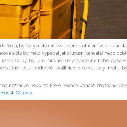
á firma, by tedy měla mít i své reprezentativní sídlo, kancelá
akové sídlo by mělo vypadat jako luxusní kancelář nebo dob
stě. Jenže to by byl pro mnohé firmy zbytečný nebo dokon
eexistuje tolik podobně kvalitních objektů, aby mohli b
 firma nezmůže nebo za které nechce utrácet zbytečně vel
lečnosti Ostrava
.