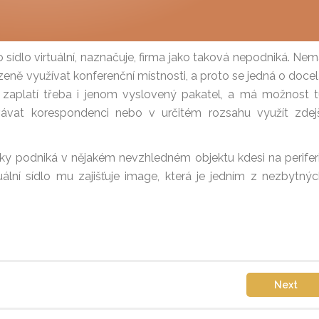
e o sídlo virtuální, naznačuje, firma jako taková nepodniká. Ne
ně využívat konferenční místnosti, a proto se jedná o doce
o zaplatí třeba i jenom vyslovený pakatel, a má možnost 
vávat korespondenci nebo v určitém rozsahu využít zdej
ky podniká v nějakém nevzhledném objektu kdesi na periferi
ální sídlo mu zajišťuje image, která je jedním z nezbytný
Next