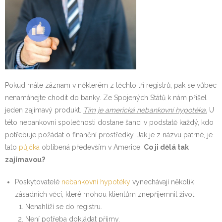
Pokud máte záznam v některém z těchto tří registrů, pak se vůbec
nenamáhejte chodit do banky. Ze Spojených Států k nám přišel
jeden zajímavý produkt.
Tím je americká nebankovní hypotéka.
U
této nebankovní společnosti dostane šanci v podstatě každý, kdo
potřebuje požádat o finanční prostředky. Jak je z názvu patrné, je
tato
půjčka
oblíbená především v Americe.
Co ji dělá tak
zajímavou?
Poskytovatelé
nebankovní hypotéky
vynechávají několik
zásadních věcí, které mohou klientům znepříjemnit život.
Nenahlíží se do registru.
Není potřeba dokládat příjmy.