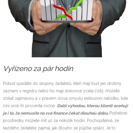
Vyřízeno za pár hodin
Pokud spadáte do skupiny žadatelů, kteří mají buď jen drobný
záznam v registru nebo ho mají dokonce zcela čistý, můžete
získat zajímavou a v pravém slova smyslu exklusivní nabídku, kde
činí úrok tři procenta ročně.
Další výhodou, kterou klienti oceňují
je i to, že nemusíte na své finance čekat dlouhou dobu.
Potřebné
prostředky můžete mít už za několik hodin. Pochopitelně, že
každého žadatele zajímá, jak dlouho se půjčka splácí. Je to